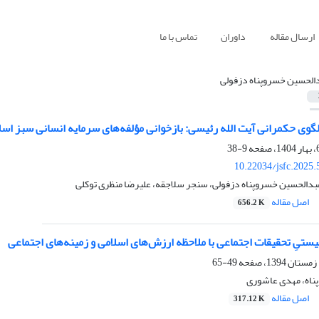
ارسال مقاله
داوران
تماس با ما
الحسین خسروپناه دزفولی
لگوی حکمرانی آیت الله رئیسی: بازخوانی مؤلفه‌های سرمایه انسانی سبز اسلام
9-38
10.22034/jsfc.2025
بدالحسین خسروپناه دزفولی، سنجر سلاجقه، علیرضا منظری توکلی
اصل مقاله
656.2 K
ستیِ تحقیقات اجتماعی با ملاحظه ارزش‌های اسلامی و زمینه‌های اجتماعی
49-65
ناه، مهدی عاشوری
اصل مقاله
317.12 K