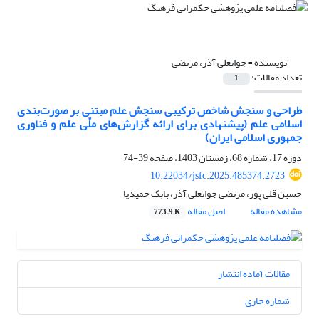
نویسنده =
جوانعلی آذر، مرتضی
تعداد مقالات:
1
طراحی و سنجش شاخص ترکیبی سنجش علم مبتنی بر صورت‌بندی
اسلامی علم (پیشنهادی برای ارائه گزارش‌های ملّی علم و فناوری
جمهوری اسلامی ایران)
دوره 17، شماره 68، زمستان 1403، صفحه
39-74
10.22034/jsfc.2025.485374.2723
حسین قلی پور، مرتضی جوانعلی آذر، بابک حمیدیا
مشاهده مقاله
اصل مقاله
773.9 K
مقالات آماده انتشار
شماره جاری