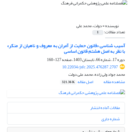
نویسنده =
دولت، محمد علی
تعداد مقالات:
1
آسیب شناسی «قانون حمایت از آمران به معروف و ناهیان از منکر»
با نظر به اصل هشتم قانون اساسی
دوره 17، شماره 66، تابستان 1403، صفحه
127-160
10.22034/jsfc.2025.476287.2707
محمد جواد ولی زاده، محمد علی دولت
مشاهده مقاله
اصل مقاله
321.36 K
مقالات آماده انتشار
شماره جاری
شماره‌های پیشین نشریه