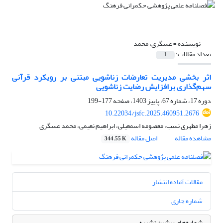
نویسنده =
عسگری، محمد
تعداد مقالات:
1
اثر بخشی مدیریت تعارضات زناشویی مبتنی بر رویکرد قرآنی
سهم‌گذاری برافزایش رضایت زناشویی
دوره 17، شماره 67، پاییز 1403، صفحه
177-199
10.22034/jsfc.2025.460951.2676
زهرا مطهری نسب، معصومه اسمعیلی، ابراهیم نعیمی، محمد عسگری
مشاهده مقاله
اصل مقاله
344.55 K
مقالات آماده انتشار
شماره جاری
شماره‌های پیشین نشریه