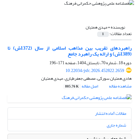
نویسنده =
مهدی همتیان
تعداد مقالات:
1
راهبردهای تقریب بین مذاهب اسلامی از سال (1372ش) تا
(1389ش) و ارائه یک راهبرد جامع
دوره 18، شماره 70، تابستان 1404، صفحه
171-196
10.22034/jsfc.2026.452822.2659
هادی همتیان سورکی، مصطفی جعفرطیاری، مهدی همتیان
مشاهده مقاله
اصل مقاله
805.76 K
مقالات آماده انتشار
شماره جاری
شماره‌های پیشین نشریه