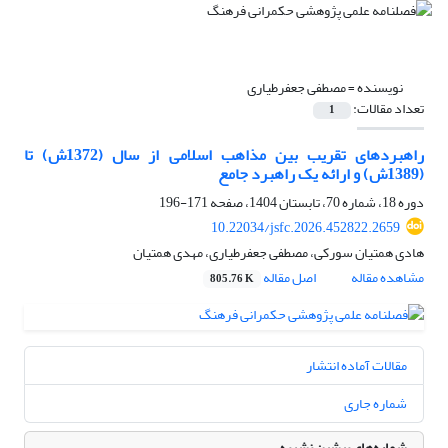
نویسنده =
مصطفی جعفرطیاری
تعداد مقالات:
1
راهبردهای تقریب بین مذاهب اسلامی از سال (1372ش) تا
(1389ش) و ارائه یک راهبرد جامع
دوره 18، شماره 70، تابستان 1404، صفحه
171-196
10.22034/jsfc.2026.452822.2659
هادی همتیان سورکی، مصطفی جعفرطیاری، مهدی همتیان
مشاهده مقاله
اصل مقاله
805.76 K
مقالات آماده انتشار
شماره جاری
شماره‌های پیشین نشریه