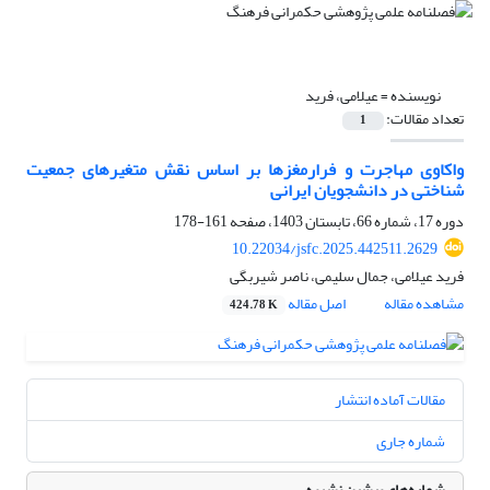
نویسنده =
عیلامی، فرید
تعداد مقالات:
1
واکاوی مهاجرت و فرارمغزها بر اساس نقش متغیرهای جمعیت
شناختی در دانشجویان ایرانی
دوره 17، شماره 66، تابستان 1403، صفحه
161-178
10.22034/jsfc.2025.442511.2629
فرید عیلامی، جمال سلیمی، ناصر شیربگی
مشاهده مقاله
اصل مقاله
424.78 K
مقالات آماده انتشار
شماره جاری
شماره‌های پیشین نشریه