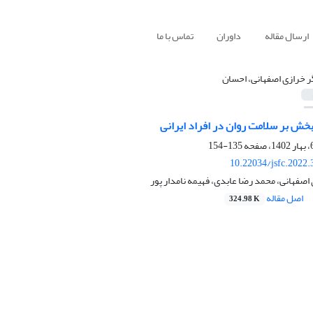
ارسال مقاله
داوران
تماس با ما
ر خرازی اصفهانی، احسان
بخش بر سلامت روان در افراد ایرانی
135-154
10.22034/jsfc.2022
اصفهانی، محمد رضا عابدی، فهیمه نامدار پور
اصل مقاله
324.98 K