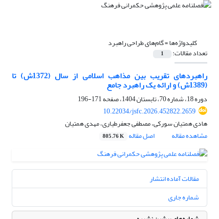
کلیدواژه‌ها =
گام‌های طراحی راهبرد
تعداد مقالات:
1
راهبردهای تقریب بین مذاهب اسلامی از سال (1372ش) تا
(1389ش) و ارائه یک راهبرد جامع
دوره 18، شماره 70، تابستان 1404، صفحه
171-196
10.22034/jsfc.2026.452822.2659
هادی همتیان سورکی، مصطفی جعفرطیاری، مهدی همتیان
مشاهده مقاله
اصل مقاله
805.76 K
مقالات آماده انتشار
شماره جاری
شماره‌های پیشین نشریه