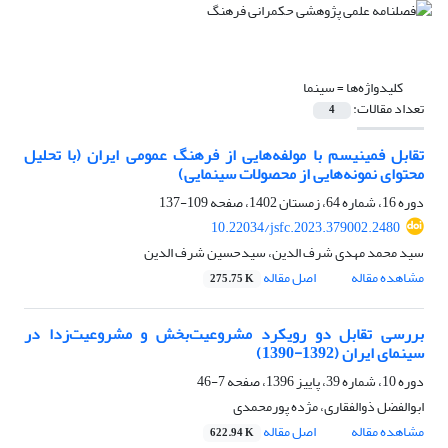
کلیدواژه‌ها =
سینما
تعداد مقالات:
4
تقابل فمینیسم با مولفه‌هایی از فرهنگ عمومی ایران (با تحلیل
محتوای نمونه‌هایی از محصولات سینمایی)
دوره 16، شماره 64، زمستان 1402، صفحه
109-137
10.22034/jsfc.2023.379002.2480
سید محمد مهدی شرف الدین، سیدحسین شرف الدین
مشاهده مقاله
اصل مقاله
275.75 K
بررسی تقابل دو رویکرد مشروعیت‌‌بخش و مشروعیت‌‌زدا در
سینمای ایران (1392-1390)
دوره 10، شماره 39، پاییز 1396، صفحه
7-46
ابوالفضل ذوالفقاری، مژده پورمحمدی
مشاهده مقاله
اصل مقاله
622.94 K