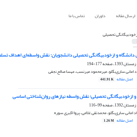
ارسال مقاله
داوران
تماس با ما
زخودبیگانگی تحصیلی
دانشگاه و ازخودبیگانگی تحصیلی دانشجویان: نقش واسطه‌ای اهداف تسلط
177-194
د امانی ساری‌بگلو، میرمحمود میرنسب، مهسا صالح نجفی
اصل مقاله
441.91 K
ازخودبیگانگی تحصیلی؛ نقش واسطه نیازهای روان‌شناختی اساسی
99-116
 امانی ساری‌بگلو، محمدتقی غلامی، پروا اکبری سوره
اصل مقاله
1.26 M