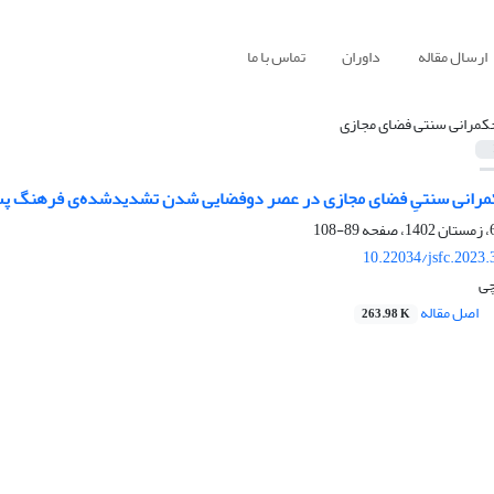
ارسال مقاله
داوران
تماس با ما
کمرانی سنتی فضای مجازی
ی سنتیِ فضای مجازی در عصر دوفضایی شدن‌ تشدید‌شده‎‌ی فرهنگ پساکرونایی
89-108
10.22034/jsfc.2023
چی
اصل مقاله
263.98 K