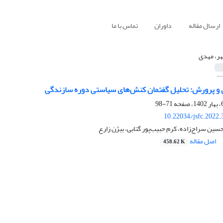
ارسال مقاله
داوران
تماس با ما
ر، مهدی
و پرورش: تحلیل گفتمان کنش‌های سیاستی دوره سازندگی
71-98
10.22034/jsfc.2022
ن سراج‌زاده، کرم حبیب‌پور گتابی، بیژن زارع
اصل مقاله
458.62 K