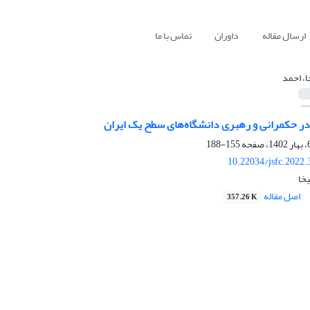
ارسال مقاله
داوران
تماس با ما
ا، احمد
ر حکمرانی و رهبری دانشگاه‌های‌ سطح یک ایران
155-188
10.22034/jsfc.2022
خا
اصل مقاله
357.26 K