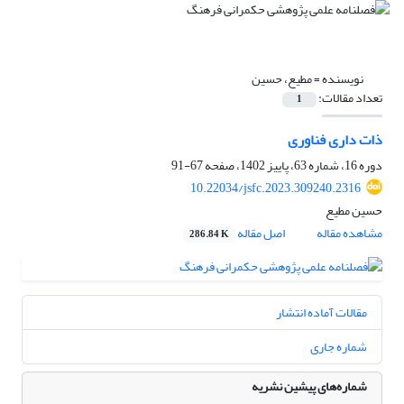
نویسنده =
مطیع، حسین
تعداد مقالات:
1
ذات داری فناوری
دوره 16، شماره 63، پاییز 1402، صفحه
67-91
10.22034/jsfc.2023.309240.2316
حسین مطیع
مشاهده مقاله
اصل مقاله
286.84 K
مقالات آماده انتشار
شماره جاری
شماره‌های پیشین نشریه