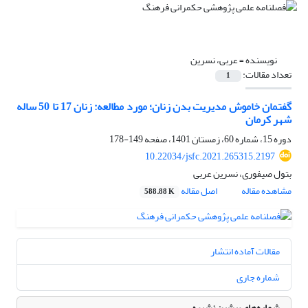
نویسنده =
عربی، نسرین
تعداد مقالات:
1
گفتمان خاموش مدیریت بدن زنان؛ مورد مطالعه: زنان 17 تا 50 ساله
شهر کرمان
دوره 15، شماره 60، زمستان 1401، صفحه
149-178
10.22034/jsfc.2021.265315.2197
بتول صیفوری، نسرین عربی
مشاهده مقاله
اصل مقاله
588.88 K
مقالات آماده انتشار
شماره جاری
شماره‌های پیشین نشریه