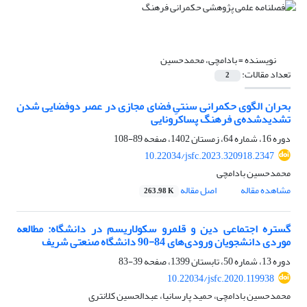
نویسنده =
بادامچی، محمدحسین
تعداد مقالات:
2
بحران الگوی حکمرانی سنتیِ فضای مجازی در عصر دوفضایی شدن‌
تشدید‌شده‎‌ی فرهنگ پساکرونایی
دوره 16، شماره 64، زمستان 1402، صفحه
89-108
10.22034/jsfc.2023.320918.2347
محمدحسین بادامچی
مشاهده مقاله
اصل مقاله
263.98 K
گستره اجتماعی دین و قلمرو سکولاریسم در دانشگاه: مطالعه
موردی دانشجویان ورودی‌های 84-90 دانشگاه صنعتی شریف
دوره 13، شماره 50، تابستان 1399، صفحه
39-83
10.22034/jsfc.2020.119938
محمدحسین بادامچی، حمید پارسانیا، عبدالحسین کلانتری