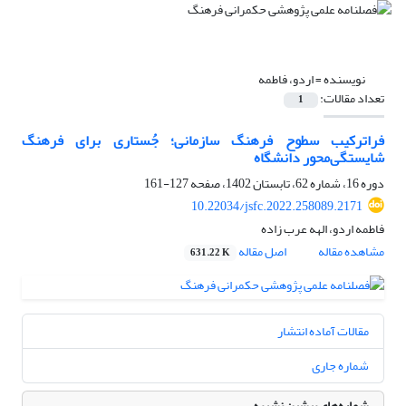
نویسنده =
اردو، فاطمه
تعداد مقالات:
1
فراترکیب سطوح فرهنگ سازمانی؛ جُستاری برای فرهنگ
شایستگی‌محور دانشگاه
دوره 16، شماره 62، تابستان 1402، صفحه
127-161
10.22034/jsfc.2022.258089.2171
فاطمه اردو، الهه عرب زاده
مشاهده مقاله
اصل مقاله
631.22 K
مقالات آماده انتشار
شماره جاری
شماره‌های پیشین نشریه