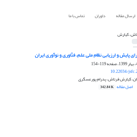
ارسال مقاله
داوران
تماس با ما
اش، کیارش
ای پایش و ارزیابی نظام ملی علم، فنّاوری و نوآوری ایران
119-154
10.22034/jsfc
ن، کیارش فرتاش، پدرام پورعسگری
اصل مقاله
342.84 K