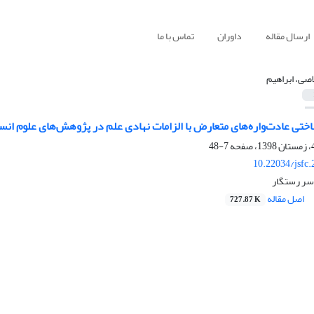
ارسال مقاله
داوران
تماس با ما
اصی، ابراهیم
اختی عادت‌واره‌های متعارض با الزامات نهادی علم در پژوهش‌های علوم انس
7-48
10.22034/jsfc
اسر رستگار
اصل مقاله
727.87 K