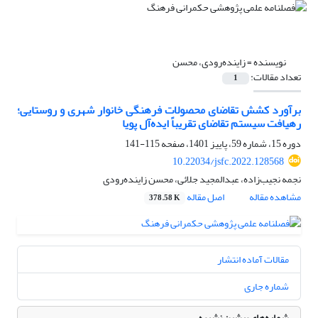
نویسنده =
زاینده‌رودی، محسن
تعداد مقالات:
1
برآورد کشش‌ تقاضای محصولات فرهنگی خانوار شهری و روستایی؛
رهیافت سیستم تقاضای تقریباً ایده‌آل پویا
دوره 15، شماره 59، پاییز 1401، صفحه
115-141
10.22034/jsfc.2022.128568
نجمه نجیب‌زاده، عبدالمجید جلائی، محسن زاینده‌رودی
مشاهده مقاله
اصل مقاله
378.58 K
مقالات آماده انتشار
شماره جاری
شماره‌های پیشین نشریه