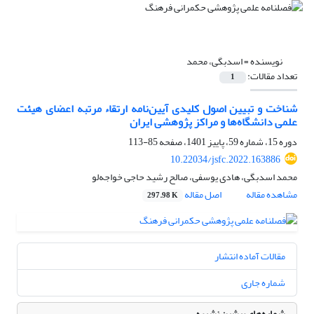
نویسنده =
اسدبگی، محمد
تعداد مقالات:
1
شناخت و تبیین اصول کلیدی آیین‌نامه ارتقاء مرتبه اعضای هیئت
علمی دانشگاه‌ها و مراکز پژوهشی ایران
دوره 15، شماره 59، پاییز 1401، صفحه
85-113
10.22034/jsfc.2022.163886
محمد اسدبگی، هادی یوسفی، صالح رشید حاجی خواجه‌لو
مشاهده مقاله
اصل مقاله
297.98 K
مقالات آماده انتشار
شماره جاری
شماره‌های پیشین نشریه