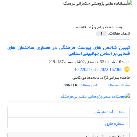
نویسنده =
بهرامی نژاد، فاطمه
تعداد مقالات:
1
تبیین شاخص های پیوست فرهنگی در معماری ساختمان های
قضایی بر اساس جهانبینی اسلامی
دوره 16، شماره 62، تابستان 1402، صفحه
187-219
10.22034/jsfc.2022.167365
فاطمه بهرامی نژاد، محمدهادی کابلی
مشاهده مقاله
اصل مقاله
906.11 K
مقالات آماده انتشار
شماره جاری
شماره‌های پیشین نشریه