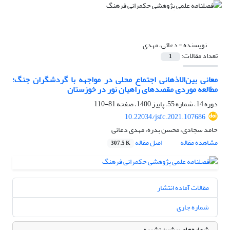
نویسنده =
دعائی، مهدی
تعداد مقالات:
1
معانی‌ بین‌الاذهانی اجتماع محلی در مواجهه با گردشگران جنگ؛
مطالعه موردی مقصدهای راهیان نور در خوزستان
دوره 14، شماره 55، پاییز 1400، صفحه
81-110
10.22034/jsfc.2021.107686
حامد سجادی، محسن بدره، مهدی دعائی
مشاهده مقاله
اصل مقاله
307.5 K
مقالات آماده انتشار
شماره جاری
شماره‌های پیشین نشریه