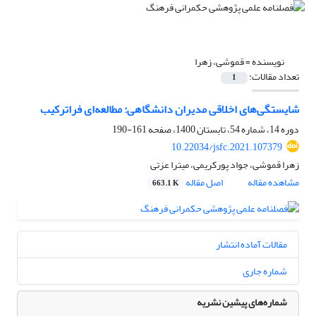
نویسنده =
قموشی، زهرا
تعداد مقالات:
1
شایستگی‌های اخلاقی مدیران دانشگاهی: مطالعه‌ای فراترکیب
دوره 14، شماره 54، تابستان 1400، صفحه
161-190
10.22034/jsfc.2021.107379
زهرا قموشی، جواد پورکریمی، میترا عزتی
مشاهده مقاله
اصل مقاله
663.1 K
مقالات آماده انتشار
شماره جاری
شماره‌های پیشین نشریه