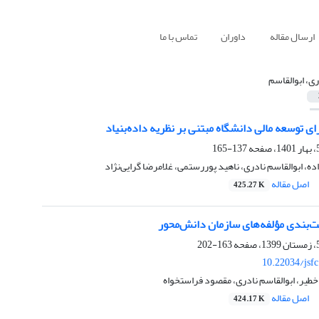
ارسال مقاله
داوران
تماس با ما
ری، ابوالقاسم
ای توسعه مالی دانشگاه مبتنی بر نظریه داده‌بنیاد
137-165
ه، ابوالقاسم نادری، ناهید پوررستمی، غلامرضا گرایی‌نژاد
اصل مقاله
425.27 K
ت‌بندی مؤلفه‌های سازمان دانش‌محور
163-202
10.22034/jsf
یر، ابوالقاسم نادری، مقصود فراستخواه
اصل مقاله
424.17 K