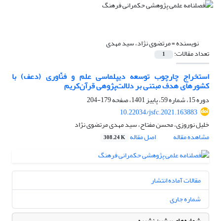
نویسنده =
مرتضوی نژاد، سید مهدی
تعداد مقالات:
1
استخراج چارچوب توسعه دیپلماسی علم و فنّاوری (دعف) با
کشور‌های هدف مبتنی بر دلالت‌‌پژوهی قرآن‌کریم
دوره 15، شماره 59، پاییز 1401، صفحه
179-204
10.22034/jsfc.2021.163883
خلیل نوروزی، محسن مفتاح، سید مهدی مرتضوی نژاد
مشاهده مقاله
اصل مقاله
308.24 K
مقالات آماده انتشار
شماره جاری
شماره‌های پیشین نشریه