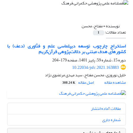
نویسنده =
مفتاح، محسن
تعداد مقالات:
1
استخراج چارچوب توسعه دیپلماسی علم و فنّاوری (دعف) با
کشور‌های هدف مبتنی بر دلالت‌‌پژوهی قرآن‌کریم
دوره 15، شماره 59، پاییز 1401، صفحه
179-204
10.22034/jsfc.2021.163883
خلیل نوروزی، محسن مفتاح، سید مهدی مرتضوی نژاد
مشاهده مقاله
اصل مقاله
308.24 K
مقالات آماده انتشار
شماره جاری
شماره‌های پیشین نشریه