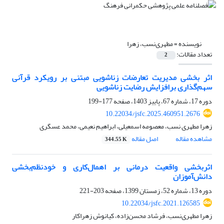
نویسنده =
مطهری‌نسب، زهرا
تعداد مقالات:
2
اثر بخشی مدیریت تعارضات زناشویی مبتنی بر رویکرد قرآنی
سهم‌گذاری برافزایش رضایت زناشویی
دوره 17، شماره 67، پاییز 1403، صفحه
177-199
10.22034/jsfc.2025.460951.2676
زهرا مطهری نسب، معصومه اسمعیلی، ابراهیم نعیمی، محمد عسگری
مشاهده مقاله
اصل مقاله
344.55 K
اثربخشی واقعیت درمانی بر اهمال‌کاری و خودنظم‌بخشی
دانش‌آموزان
دوره 13، شماره 52، زمستان 1399، صفحه
203-221
10.22034/jsfc.2021.126585
زهرا مطهری‌نسب، فرشاد محسن‌زاده، کیانوش زهراکار