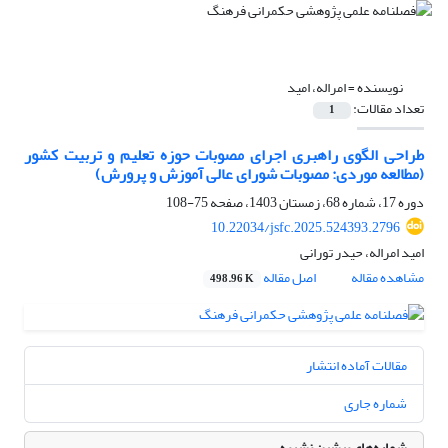
نویسنده =
امراله، امید
تعداد مقالات:
1
طراحی الگوی راهبری اجرای مصوبات حوزه تعلیم و تربیت کشور
(مطالعه موردی: مصوبات شورای عالی آموزش و پرورش)
دوره 17، شماره 68، زمستان 1403، صفحه
75-108
10.22034/jsfc.2025.524393.2796
امید امراله، حیدر تورانی
مشاهده مقاله
اصل مقاله
498.96 K
مقالات آماده انتشار
شماره جاری
شماره‌های پیشین نشریه