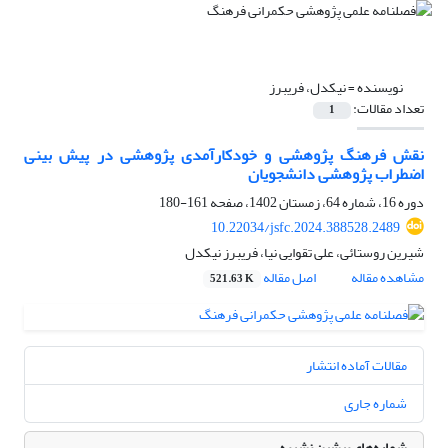
نویسنده =
نیکدل، فریبرز
تعداد مقالات:
1
نقش فرهنگ پژوهشی و خودکارآمدی پژوهشی در پیش بینی
اضطراب پژوهشی دانشجویان
دوره 16، شماره 64، زمستان 1402، صفحه
161-180
10.22034/jsfc.2024.388528.2489
شیرین روستائی، علی تقوایی نیا، فریبرز نیکدل
مشاهده مقاله
اصل مقاله
521.63 K
مقالات آماده انتشار
شماره جاری
شماره‌های پیشین نشریه