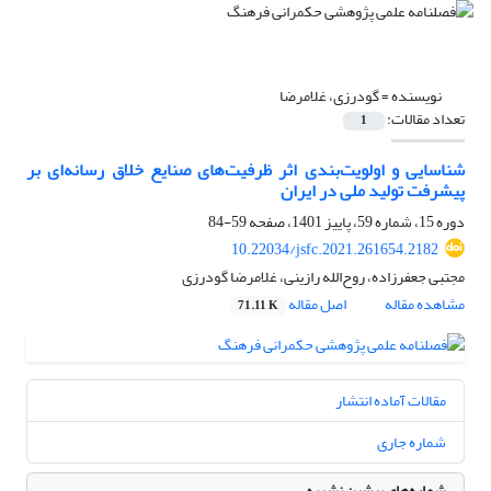
نویسنده =
گودرزی، غلامرضا
تعداد مقالات:
1
شناسایی و اولویت‌بندی اثر ظرفیت‌های صنایع خلاق رسانه‌ای بر
پیشرفت تولید ملی در ایران
دوره 15، شماره 59، پاییز 1401، صفحه
59-84
10.22034/jsfc.2021.261654.2182
مجتبی جعفرزاده، روح‌الله رازینی، غلامرضا گودرزی
مشاهده مقاله
اصل مقاله
71.11 K
مقالات آماده انتشار
شماره جاری
شماره‌های پیشین نشریه