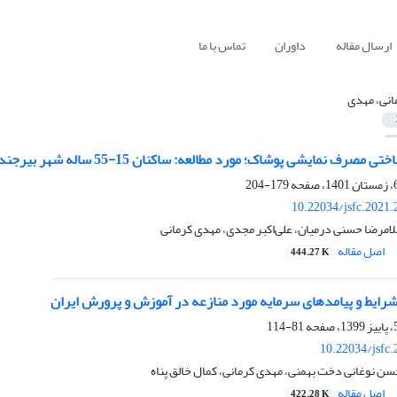
ارسال مقاله
داوران
تماس با ما
انی، مهدی
 مصرف نمایشی پوشاک؛ مورد مطالعه: ساکنان 15-55 ساله شهر بیرجند
179-204
10.22034/jsfc.2021
لامرضا حسنی درمیان، علی‌اکبر مجدی، مهدی کرمانی
اصل مقاله
444.27 K
رایط و پیامد‌های سرمایه مورد منازعه در آموزش و پرورش ایران
81-114
10.22034/jsfc
ن نوغانی دخت بهمنی، مهدی کرمانی، کمال خالق پناه
اصل مقاله
422.28 K