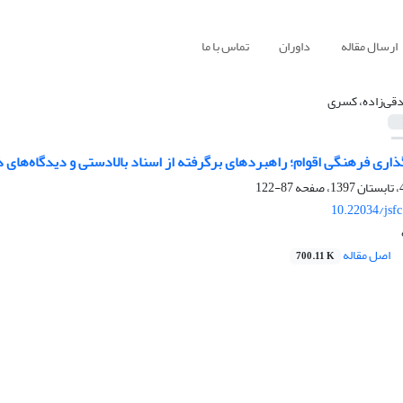
ارسال مقاله
داوران
تماس با ما
قی‌زاده، کسری
اری فرهنگی اقوام؛ راهبردهای برگرفته از اسناد بالادستی و دیدگاه‌های ذ
87-122
10.22034/jsf
اصل مقاله
700.11 K