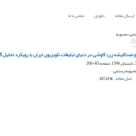
ارسال مقاله
داوران
تماس با ما
می، محبوبه
 و ضدکلیشه زن؛ کاوشی در دنیای تبلیغات تلویزیون ایران با رویکرد تحلیل گ
85-206
محبوبه رستمی
اصل مقاله
357.25 K