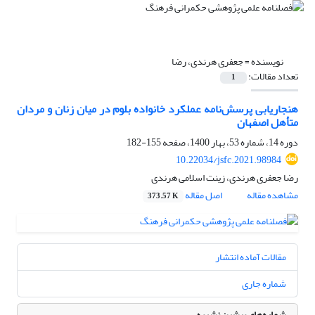
نویسنده =
جعفری هرندی، رضا
تعداد مقالات:
1
هنجاریابی پرسش‌نامه عملکرد خانواده بلوم در میان زنان و مردان
متأهل اصفهان
دوره 14، شماره 53، بهار 1400، صفحه
155-182
10.22034/jsfc.2021.98984
رضا جعفری هرندی، زینت اسلامی هرندی
مشاهده مقاله
اصل مقاله
373.57 K
مقالات آماده انتشار
شماره جاری
شماره‌های پیشین نشریه