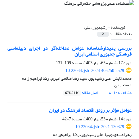
نویسنده =
رشیدپور، علی
تعداد مقالات:
2
بررسی پدیدارشناسانه عوامل مداخله‌گر در اجرای دیپلماسی
فرهنگی جمهوری اسلامی ایران
دوره 17، شماره 65، بهار 1403، صفحه
109-131
10.22034/jsfc.2024.405250.2529
محمد تابش، علی رشیدپور، سید رضا صالحی امیری، رضا ابراهیم زاده
دستجردی
مشاهده مقاله
اصل مقاله
676.04 K
عوامل مؤثر بر رونق اقتصاد فرهنگ در ایران
دوره 14، شماره 53، بهار 1400، صفحه
7-42
10.22034/jsfc.2021.130379
زهرا مسعودی‌نیا، علی رشیدپور، رضا ابراهیم‌زاده