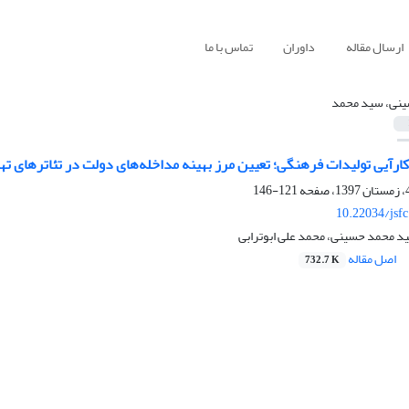
ارسال مقاله
داوران
تماس با ما
نی، سید محمد
ارآیی تولیدات فرهنگی؛ تعیین مرز بهینه مداخله‌های دولت در تئاتر‌های ته
121-146
10.22034/jsf
د محمد حسینی، محمد علی ابوترابی
اصل مقاله
732.7 K