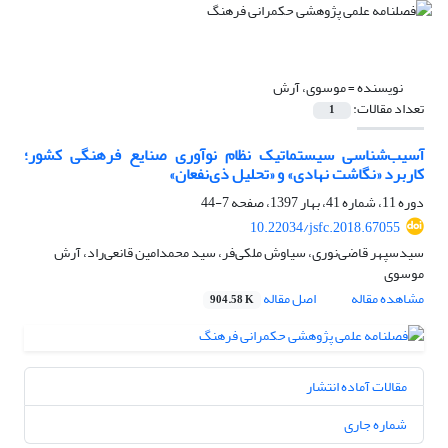
نویسنده =
موسوی، آرش
تعداد مقالات:
1
آسیب‌شناسی سیستماتیک نظام نوآوری صنایع فرهنگی کشور؛
کاربرد «نگاشت نهادی» و «تحلیل ذی‌نفعان»
دوره 11، شماره 41، بهار 1397، صفحه
7-44
10.22034/jsfc.2018.67055
سیدسپهر قاضی‌نوری، سیاوش ملکی‌فر، سید محمدامین قانعی‌راد، آرش
موسوی
مشاهده مقاله
اصل مقاله
904.58 K
مقالات آماده انتشار
شماره جاری