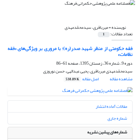
نویسنده =
میرباقری، سیدمحمّدمهدی
تعداد مقالات:
1
فقه حکومتی از منظر شهید صدر(ره)؛ با مروری بر ویژگی‌های «فقه
نظامات»
دوره 9، شماره 36، زمستان 1395، صفحه
61-86
سیدمحمّدمهدی میرباقری، یحیی عبدالهی، حسن نوروزی
مشاهده مقاله
اصل مقاله
538.89 K
مقالات آماده انتشار
شماره جاری
شماره‌های پیشین نشریه