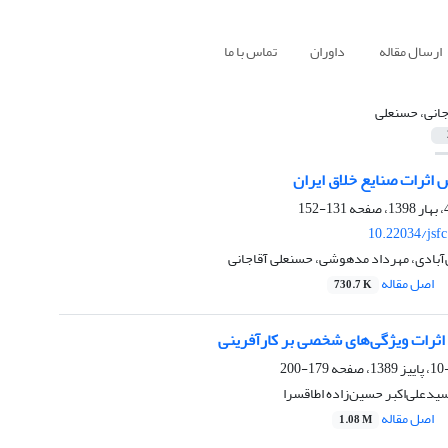
ارسال مقاله
داوران
تماس با ما
جانی، حسنعلی
 اثرات صنایع خلاق ایران
131-152
10.22034/jsf
آبادی، مهرداد مدهوشی، حسنعلی آقاجانی
اصل مقاله
730.7 K
اثرات ویژگی­‌های شخصی بر کارآفرینی
179-200
یدعلی‌اکبر حسین‌­زاده اطاقسرا
اصل مقاله
1.08 M