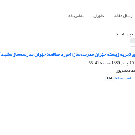
ارسال مقاله
داوران
تماس با ما
دپور، احمد
تجربه زیسته خیّران مدرسه‌ساز؛ (مورد مطالعه: خیّران مدرسه‏‌ساز مشهد)
41-65
حمد محمدپور
اصل مقاله
1 M