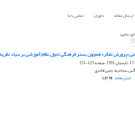
ارسال مقاله
داوران
تماس با ما
دی، یحیی
می «پرورش تفکر» همچون بستر فرهنگی تحول نظام آموزشی بر بنیاد نظریه ا
123-151
گس سجادیه، یحیی قائدی
اصل مقاله
1.07 M