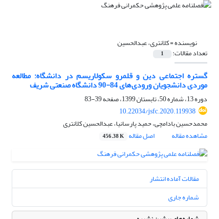
نویسنده =
کلانتری، عبدالحسین
تعداد مقالات:
1
گستره اجتماعی دین و قلمرو سکولاریسم در دانشگاه: مطالعه
موردی دانشجویان ورودی‌های 84-90 دانشگاه صنعتی شریف
دوره 13، شماره 50، تابستان 1399، صفحه
39-83
10.22034/jsfc.2020.119938
محمدحسین بادامچی، حمید پارسانیا، عبدالحسین کلانتری
مشاهده مقاله
اصل مقاله
456.38 K
مقالات آماده انتشار
شماره جاری
شماره‌های پیشین نشریه