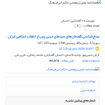
نویسنده =
آقابابایی، احسان
تعداد مقالات:
1
سنخ‌شناسی گفتمان‌های سینمای دینی پس از انقلاب اسلامی ایران
دوره 12، شماره 48، زمستان 1398، صفحه
103-147
10.22034/jsfc.2020.91497
آرش حسن‌پور، وحید قاسمی، احسان آقابابایی، محمد رضایی، علی ربانی
مشاهده مقاله
اصل مقاله
365.07 K
مقالات آماده انتشار
شماره جاری
شماره‌های پیشین نشریه