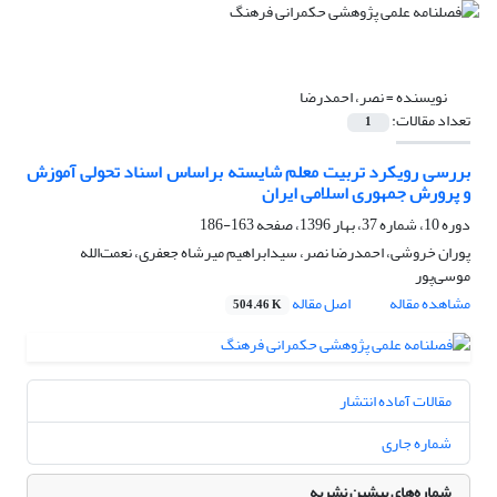
نویسنده =
نصر، احمدرضا
تعداد مقالات:
1
بررسی رویکرد تربیت معلم شایسته براساس اسناد تحولی آموزش
و پرورش جمهوری اسلامی ایران
دوره 10، شماره 37، بهار 1396، صفحه
163-186
پوران خروشی، احمدرضا نصر، سیدابراهیم میرشاه جعفری، نعمت‌الله
موسی‌پور
مشاهده مقاله
اصل مقاله
504.46 K
مقالات آماده انتشار
شماره جاری
شماره‌های پیشین نشریه