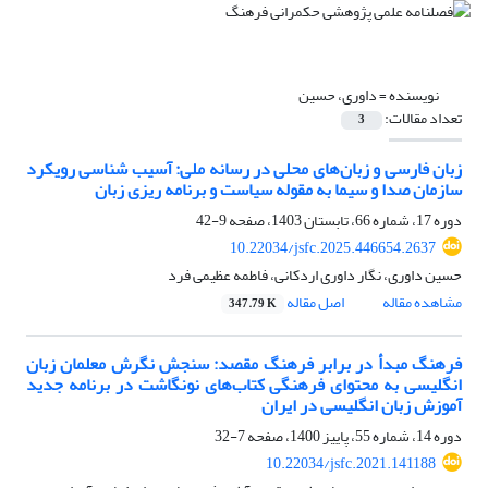
نویسنده =
داوری، حسین
تعداد مقالات:
3
زبان فارسی و زبان‌های محلی در رسانه ملی: آسیب شناسی رویکرد
سازمان صدا و سیما به مقوله سیاست و برنامه ریزی زبان
دوره 17، شماره 66، تابستان 1403، صفحه
9-42
10.22034/jsfc.2025.446654.2637
حسین داوری، نگار داوری اردکانی، فاطمه عظیمی فرد
مشاهده مقاله
اصل مقاله
347.79 K
فرهنگ مبدأ در برابر فرهنگ مقصد: سنجش نگرش معلمان زبان
انگلیسی به محتوای فرهنگی کتاب‌های نونگاشت در برنامه جدید
آموزش زبان انگلیسی در ایران
دوره 14، شماره 55، پاییز 1400، صفحه
7-32
10.22034/jsfc.2021.141188