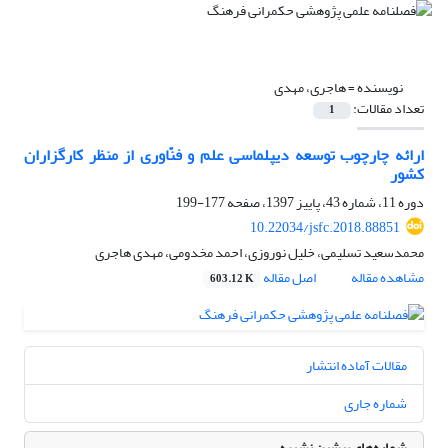
نویسنده =
هاجری، مهدی
تعداد مقالات:
1
ارائه چارچوب توسعه دیپلماسی علم و فنّاوری از منظر کارگزاران
کشور
دوره 11، شماره 43، پاییز 1397، صفحه
177-199
10.22034/jsfc.2018.88851
محمدسعید تسلیمی، خلیل نوروزی، احمد مخدومی، مهدی هاجری
مشاهده مقاله
اصل مقاله
603.12 K
مقالات آماده انتشار
شماره جاری
شماره‌های پیشین نشریه