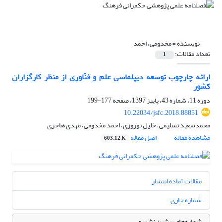
نویسنده =
مخدومی، احمد
تعداد مقالات:
1
ارائه چارچوب توسعه دیپلماسی علم و فنّاوری از منظر کارگزاران
کشور
دوره 11، شماره 43، پاییز 1397، صفحه
177-199
10.22034/jsfc.2018.88851
محمدسعید تسلیمی، خلیل نوروزی، احمد مخدومی، مهدی هاجری
مشاهده مقاله
اصل مقاله
603.12 K
مقالات آماده انتشار
شماره جاری
شماره‌های پیشین نشریه