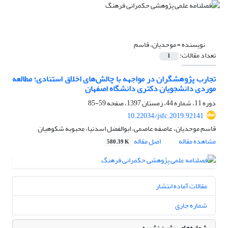
نویسنده =
موحدیان، قاسم
تعداد مقالات:
1
تجارب پژوهشگران در مواجهه با چالش‌های اخلاق استنادی؛ مطالعه
موردی دانشجویان دکتری دانشگاه اصفهان
دوره 11، شماره 44، زمستان 1397، صفحه
59-85
10.22034/jsfc.2019.92141
قاسم موحدیان، عاصفه عاصمی، ابوالفضل اسدنیا، محبوبه شکوهیان
مشاهده مقاله
اصل مقاله
580.39 K
مقالات آماده انتشار
شماره جاری
شماره‌های پیشین نشریه